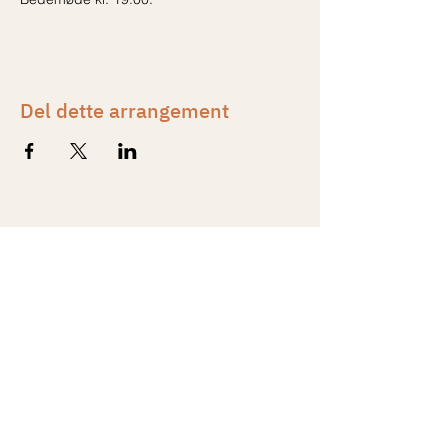
Del dette arrangement
Kontakt
Formand
Line Reckweg Nissen
6080 7323 -
linereckweg(at)gmail.com
Adresse
Smedebækvej 28
Gludsted
7361 Ejstrupholm