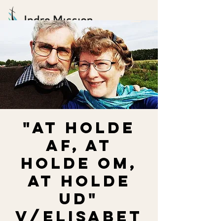
"At holde
af, at
holde om,
at holde
ud"
v/Elisabet